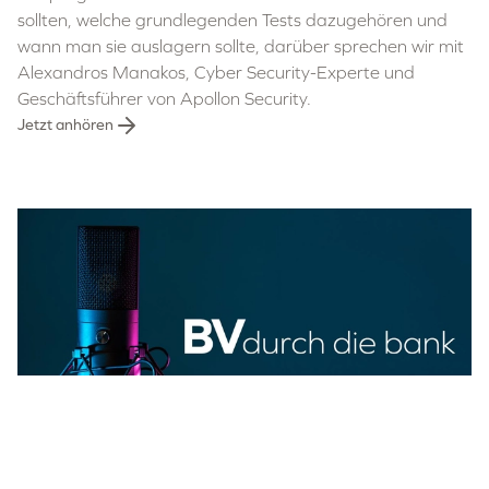
sollten, welche grundlegenden Tests dazugehören und
wann man sie auslagern sollte, darüber sprechen wir mit
Alexandros Manakos, Cyber Security-Experte und
Geschäftsführer von Apollon Security.
Jetzt anhören
Podcastfolge: Anwendungsbeginn DORA