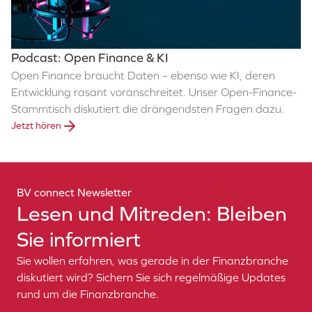
Podcast: Open Finance & KI
Open Finance braucht Daten – ebenso wie KI, deren
Entwicklung rasant voranschreitet. Unser Open-Finance-
Stammtisch diskutiert die drängendsten Fragen dazu.
Jetzt hören
BV connect Newsletter
Lesen und Mitreden: Bleiben
Sie informiert
Sie wollen erfahren, was gerade in der Finanzbranche
diskutiert wird? Sichern Sie sich regelmäßige Updates
rund um die Finanzbranche.