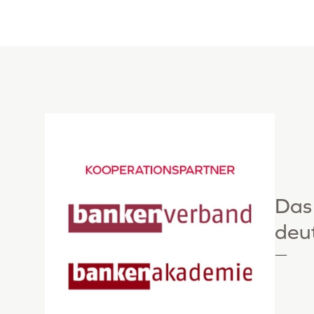
Das
deu
—